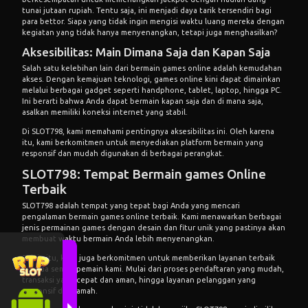
tunai jutaan rupiah. Tentu saja, ini menjadi daya tarik tersendiri bagi
para bettor. Siapa yang tidak ingin mengisi waktu luang mereka dengan
kegiatan yang tidak hanya menyenangkan, tetapi juga menghasilkan?
Aksesibilitas: Main Dimana Saja dan Kapan Saja
Salah satu kelebihan lain dari bermain games online adalah kemudahan
akses. Dengan kemajuan teknologi, games online kini dapat dimainkan
melalui berbagai gadget seperti handphone, tablet, laptop, hingga PC.
Ini berarti bahwa Anda dapat bermain kapan saja dan di mana saja,
asalkan memiliki koneksi internet yang stabil.
Di
SLOT798
, kami memahami pentingnya aksesibilitas ini. Oleh karena
itu, kami berkomitmen untuk menyediakan platform bermain yang
responsif dan mudah digunakan di berbagai perangkat.
SLOT798: Tempat Bermain games Online
Terbaik
SLOT798 adalah tempat yang tepat bagi Anda yang mencari
pengalaman bermain games online terbaik. Kami menawarkan berbagai
jenis permainan games dengan desain dan fitur unik yang pastinya akan
membuat waktu bermain Anda lebih menyenangkan.
Selain itu, kami juga berkomitmen untuk memberikan layanan terbaik
kepada semua pemain kami. Mulai dari proses pendaftaran yang mudah,
transaksi yang cepat dan aman, hingga layanan pelanggan yang
responsif dan ramah.