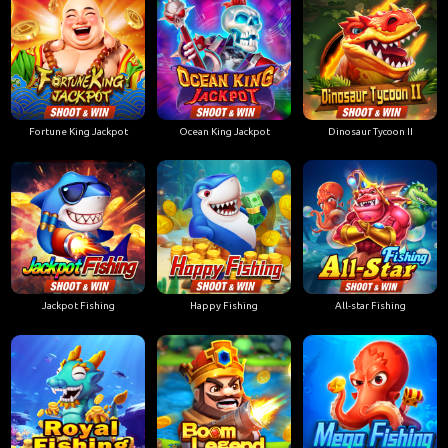
Fortune King Jackpot
Ocean King Jackpot
Dinosaur Tycoon II
Jackpot Fishing
Happy Fishing
All-star Fishing