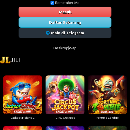
Remember Me
Masuk
Daftar Sekarang
Main di Telegram
Desktop
Wap
JILI
Jackpot Fishing 2
Circus Jackpot
Fortune Zombie