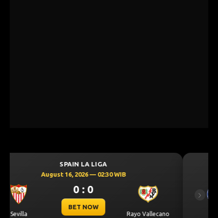
SPAIN LA LIGA
August 16, 2026 — 00:30 WIB
0 : 0
Previous
Next
BET NOW
Alaves
Getafe