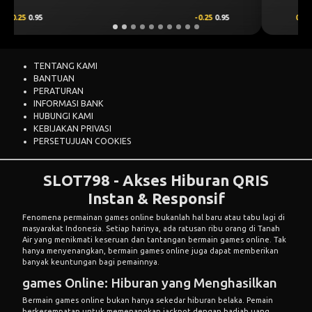
0.00
0.62
0.00
-0.72
TENTANG KAMI
BANTUAN
PERATURAN
INFORMASI BANK
HUBUNGI KAMI
KEBIJAKAN PRIVASI
PERSETUJUAN COOKIES
SLOT798 - Akses Hiburan QRIS
Instan & Responsif
Fenomena permainan
games online
bukanlah hal baru atau tabu lagi di
masyarakat Indonesia. Setiap harinya, ada ratusan ribu orang di Tanah
Air yang menikmati keseruan dan tantangan bermain games online. Tak
hanya menyenangkan, bermain games online juga dapat memberikan
banyak keuntungan bagi pemainnya.
games Online: Hiburan yang Menghasilkan
Bermain games online bukan hanya sekedar hiburan belaka. Pemain
berkesempatan untuk memenangkan jackpot dengan hadiah uang