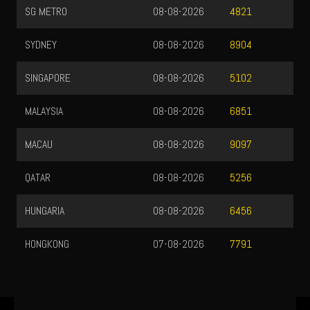
SG METRO
08-08-2026
4821
SYDNEY
08-08-2026
8904
SINGAPORE
08-08-2026
5102
MALAYSIA
08-08-2026
6851
MACAU
08-08-2026
9097
QATAR
08-08-2026
5256
HUNGARIA
08-08-2026
6456
HONGKONG
07-08-2026
7791