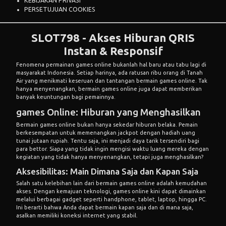
KEBIJAKAN PRIVASI
PERSETUJUAN COOKIES
SLOT798 - Akses Hiburan QRIS
Instan & Responsif
Fenomena permainan
games online
bukanlah hal baru atau tabu lagi di
masyarakat Indonesia. Setiap harinya, ada ratusan ribu orang di Tanah
Air yang menikmati keseruan dan tantangan bermain games online. Tak
hanya menyenangkan, bermain games online juga dapat memberikan
banyak keuntungan bagi pemainnya.
games Online: Hiburan yang Menghasilkan
Bermain games online bukan hanya sekedar hiburan belaka. Pemain
berkesempatan untuk memenangkan jackpot dengan hadiah uang
tunai jutaan rupiah. Tentu saja, ini menjadi daya tarik tersendiri bagi
para bettor. Siapa yang tidak ingin mengisi waktu luang mereka dengan
kegiatan yang tidak hanya menyenangkan, tetapi juga menghasilkan?
Aksesibilitas: Main Dimana Saja dan Kapan Saja
Salah satu kelebihan lain dari bermain games online adalah kemudahan
akses. Dengan kemajuan teknologi, games online kini dapat dimainkan
melalui berbagai gadget seperti handphone, tablet, laptop, hingga PC.
Ini berarti bahwa Anda dapat bermain kapan saja dan di mana saja,
asalkan memiliki koneksi internet yang stabil.