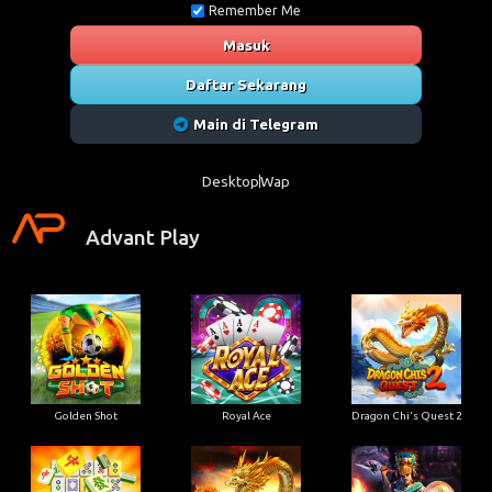
Remember Me
Masuk
Daftar Sekarang
Main di Telegram
Desktop
Wap
Advant Play
Golden Shot
Royal Ace
Dragon Chi's Quest 2