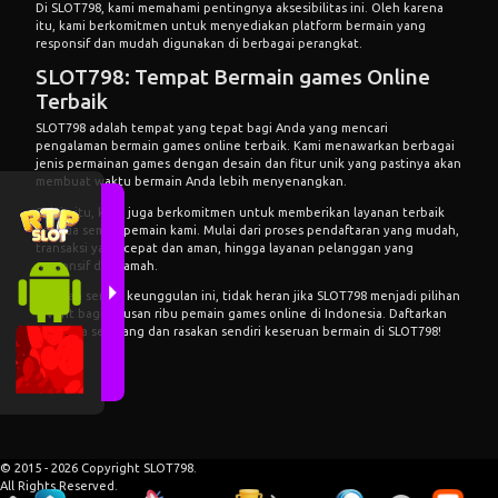
Di
SLOT798
, kami memahami pentingnya aksesibilitas ini. Oleh karena
itu, kami berkomitmen untuk menyediakan platform bermain yang
responsif dan mudah digunakan di berbagai perangkat.
SLOT798: Tempat Bermain games Online
Terbaik
SLOT798 adalah tempat yang tepat bagi Anda yang mencari
pengalaman bermain games online terbaik. Kami menawarkan berbagai
jenis permainan games dengan desain dan fitur unik yang pastinya akan
membuat waktu bermain Anda lebih menyenangkan.
Selain itu, kami juga berkomitmen untuk memberikan layanan terbaik
kepada semua pemain kami. Mulai dari proses pendaftaran yang mudah,
transaksi yang cepat dan aman, hingga layanan pelanggan yang
responsif dan ramah.
Dengan semua keunggulan ini, tidak heran jika SLOT798 menjadi pilihan
favorit bagi ratusan ribu pemain games online di Indonesia. Daftarkan
diri Anda sekarang dan rasakan sendiri keseruan bermain di SLOT798!
© 2015 - 2026 Copyright SLOT798.
All Rights Reserved.