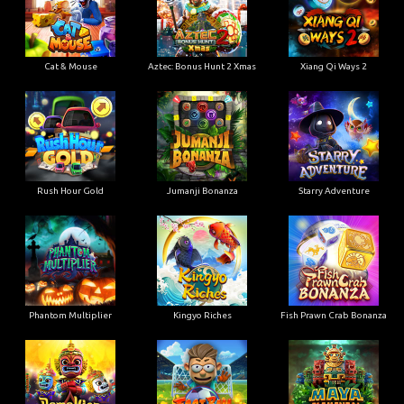
Cat & Mouse
Aztec: Bonus Hunt 2 Xmas
Xiang Qi Ways 2
Rush Hour Gold
Jumanji Bonanza
Starry Adventure
Phantom Multiplier
Kingyo Riches
Fish Prawn Crab Bonanza