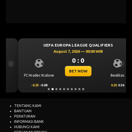
UEFA EUROPA LEAGUE QUALIFIERS
August 7, 2026 — 00:00 WIB
0 : 0
Previous
Next
BET NOW
FC Hradec Kralove
Besiktas
-0.25
-0.68
0.25
0.56
TENTANG KAMI
BANTUAN
PERATURAN
INFORMASI BANK
HUBUNGI KAMI