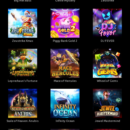
Big Net Bass
Genie Mystery
Zeustrike
Zeustrike Xmas
Piggy Bank Gold 2
DJ FEVER
Leprechaun’s Fortune
Mace of Hercules
Wheel of Gems
Scale of Heaven: Anubis
Infinity Ocean
Jewel Mastermind