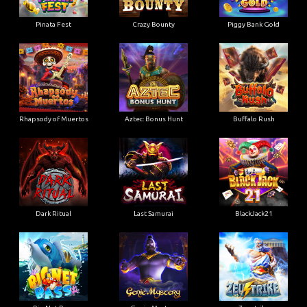
Pinata Fest
Crazy Bounty
Piggy Bank Gold
Rhapsody of Muertos
Aztec: Bonus Hunt
Buffalo Rush
Dark Ritual
Last Samurai
BlackJack21