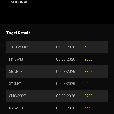
Cookie Hunter
Togel Result
TOTO WUHAN
07-08-2026
5883
HK SIANG
06-08-2026
9220
SG METRO
06-08-2026
8814
SYDNEY
06-08-2026
5159
SINGAPORE
05-08-2026
0715
MALAYSIA
06-08-2026
4549